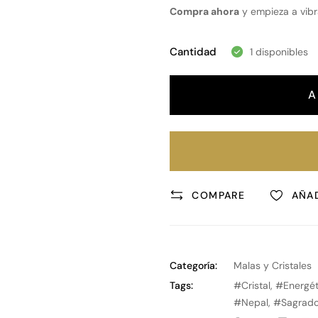
Compra ahora
y empieza a vibr
Cantidad
1 disponibles
A
COMPARE
AÑAD
Categoría:
Malas y Cristales
Tags:
Cristal
,
Energét
Nepal
,
Sagrad