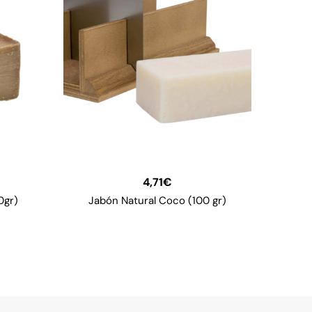
4,71
€
0gr)
Jabón Natural Coco (100 gr)
Jabó