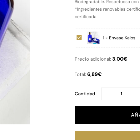
Biodegradable. Respetuoso con 
*Ingredientes renovables certif
certificada.
Envase
1
×
Envase Kalos
Kalos
3,00
€
Precio adicional:
6,89
€
Total:
Cantidad
AÑ