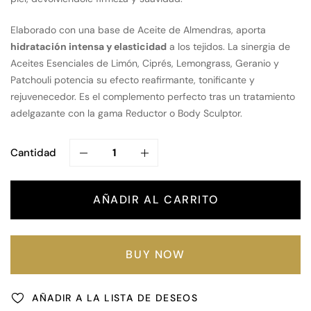
Elaborado con una base de Aceite de Almendras, aporta
hidratación intensa y elasticidad
a los tejidos. La sinergia de
Aceites Esenciales de Limón, Ciprés, Lemongrass, Geranio y
Patchouli potencia su efecto reafirmante, tonificante y
rejuvenecedor. Es el complemento perfecto tras un tratamiento
adelgazante con la gama Reductor o Body Sculptor.
Cantidad
AÑADIR AL CARRITO
BUY NOW
AÑADIR A LA LISTA DE DESEOS